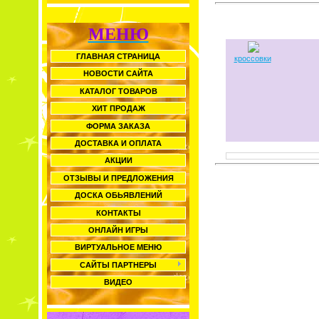
МЕНЮ
ГЛАВНАЯ СТРАНИЦА
кроссовки
НОВОСТИ САЙТА
КАТАЛОГ ТОВАРОВ
ХИТ ПРОДАЖ
ФОРМА ЗАКАЗА
ДОСТАВКА И ОПЛАТА
АКЦИИ
ОТЗЫВЫ И ПРЕДЛОЖЕНИЯ
ДОСКА ОБЬЯВЛЕНИЙ
КОНТАКТЫ
ОНЛАЙН ИГРЫ
ВИРТУАЛЬНОЕ МЕНЮ
САЙТЫ ПАРТНЕРЫ
ВИДЕО