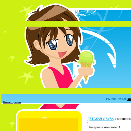
У 
Вы вошли как
Го
|
Регистрация
ДЕТСКАЯ ОБУВЬ
» кроссовк
Товаров в альбоме
:
1