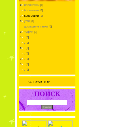
босоножки
[0]
ботиночки
[0]
кроссовки
[1]
угги
[0]
домашние тапки
[0]
туфли
[2]
.
[0]
.
[0]
.
[0]
.
[0]
.
[0]
.
[0]
.
[0]
КАЛЬКУЛЯТОР
ПОИСК