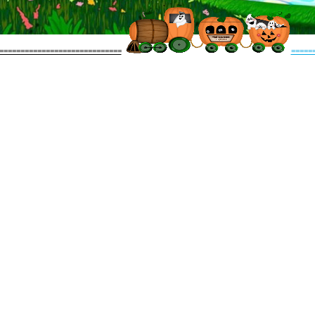
=============================
=====