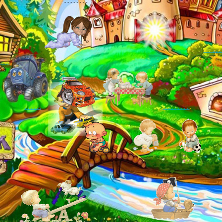
....
.................
. .
....
.......
...........
.
..................
.