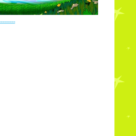
=========