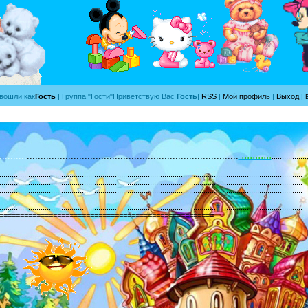
вошли как
Гость
|
Группа
"
Гости
"
Приветствую Вас
Гость
|
RSS
|
Мой профиль
|
Выход
|
...........
..........
.............................................................................
.................
...................................................................................................................................................
...................................................................................................................................................
...................................................................................................................................................
...................................................................................................................................................
...................................................................................................................................................
...................................................................................................................................................
====================================================