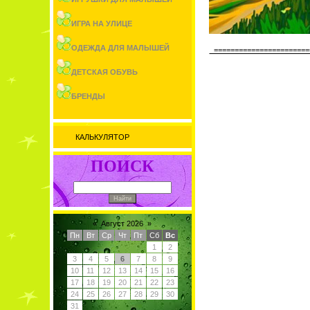
ИГРА НА УЛИЦЕ
ОДЕЖДА ДЛЯ МАЛЫШЕЙ
=======================
ДЕТСКАЯ ОБУВЬ
БРЕНДЫ
КАЛЬКУЛЯТОР
ПОИСК
«
Август 2026
»
Пн
Вт
Ср
Чт
Пт
Сб
Вс
1
2
3
4
5
6
7
8
9
10
11
12
13
14
15
16
17
18
19
20
21
22
23
24
25
26
27
28
29
30
31