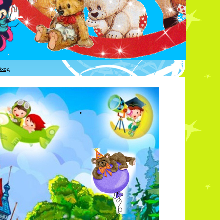
Вход
...................
..............
......