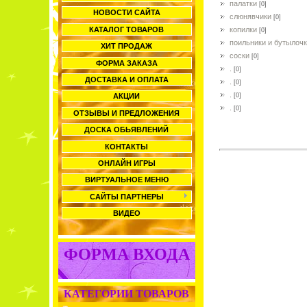
палатки
[0]
НОВОСТИ САЙТА
слюнявчики
[0]
КАТАЛОГ ТОВАРОВ
копилки
[0]
поильники и бутылоч
ХИТ ПРОДАЖ
соски
[0]
ФОРМА ЗАКАЗА
.
[0]
ДОСТАВКА И ОПЛАТА
.
[0]
.
[0]
АКЦИИ
.
[0]
ОТЗЫВЫ И ПРЕДЛОЖЕНИЯ
ДОСКА ОБЬЯВЛЕНИЙ
ВСЕ Т
КОНТАКТЫ
ОНЛАЙН ИГРЫ
ВИРТУАЛЬНОЕ МЕНЮ
САЙТЫ ПАРТНЕРЫ
ВИДЕО
ФОРМА ВХОДА
КАТЕГОРИИ ТОВАРОВ