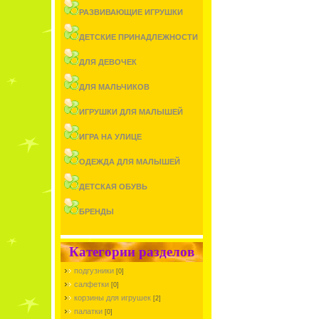
РАЗВИВАЮЩИЕ ИГРУШКИ
ДЕТСКИЕ ПРИНАДЛЕЖНОСТИ
ДЛЯ ДЕВОЧЕК
ДЛЯ МАЛЬЧИКОВ
ИГРУШКИ ДЛЯ МАЛЫШЕЙ
ИГРА НА УЛИЦЕ
ОДЕЖДА ДЛЯ МАЛЫШЕЙ
ДЕТСКАЯ ОБУВЬ
БРЕНДЫ
Категории разделов
подгузники
[0]
салфетки
[0]
корзины для игрушек
[2]
палатки
[0]