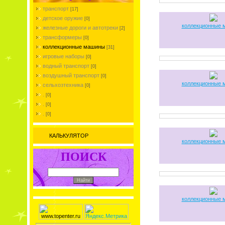
транспорт
[17]
детское оружие
[0]
коллекционные
железные дороги и автотреки
[2]
трансформеры
[0]
коллекционные машины
[31]
игровые наборы
[0]
водный транспорт
[0]
воздушный транспорт
[0]
коллекционные
сельхозтехника
[0]
.
[0]
.
[0]
.
[0]
КАЛЬКУЛЯТОР
коллекционные
ПОИСК
коллекционные