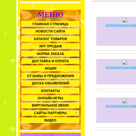
МЕНЮ
ГЛАВНАЯ СТРАНИЦА
коллекционные ма
НОВОСТИ САЙТА
КАТАЛОГ ТОВАРОВ
ХИТ ПРОДАЖ
ФОРМА ЗАКАЗА
ДОСТАВКА И ОПЛАТА
коллекционные ма
АКЦИИ
ОТЗЫВЫ И ПРЕДЛОЖЕНИЯ
ДОСКА ОБЬЯВЛЕНИЙ
КОНТАКТЫ
ОНЛАЙН ИГРЫ
ВИРТУАЛЬНОЕ МЕНЮ
коллекционные ма
САЙТЫ ПАРТНЕРЫ
ВИДЕО